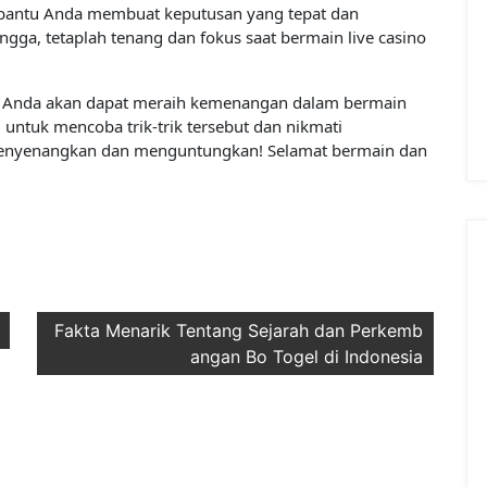
mbantu Anda membuat keputusan yang tepat dan
ga, tetaplah tenang dan fokus saat bermain live casino
kin Anda akan dapat meraih kemenangan dalam bermain
gu untuk mencoba trik-trik tersebut dan nikmati
 menyenangkan dan menguntungkan! Selamat bermain dan
Fakta Menarik Tentang Sejarah dan Perkemb
angan Bo Togel di Indonesia