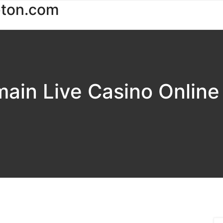
eton.com
ain Live Casino Online 