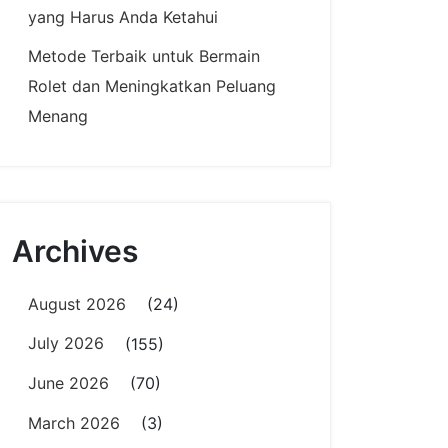
yang Harus Anda Ketahui
Metode Terbaik untuk Bermain
Rolet dan Meningkatkan Peluang
Menang
Archives
August 2026
(24)
July 2026
(155)
June 2026
(70)
March 2026
(3)