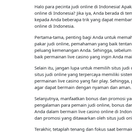
Halo para pecinta judi online di Indonesia! Ap
online di Indonesia? Jika iya, Anda berada di t
kepada Anda beberapa trik yang dapat memban
online di Indonesia.
Pertama-tama, penting bagi Anda untuk memah
pakar judi online, pemahaman yang baik tenta
peluang kemenangan Anda. Sehingga, sebelum
baik permainan live casino yang ingin Anda ma
Selain itu, jangan lupa untuk memilih situs jud
situs judi online yang terpercaya memiliki sis
permainan live casino yang fair play. Sehingga,
agar dapat bermain dengan nyaman dan aman.
Selanjutnya, manfaatkan bonus dan promosi yan
pengalaman para pemain judi online, bonus d
Anda dalam bermain live casino online di Indo
dan promosi yang ditawarkan oleh situs judi onl
Terakhir, tetaplah tenang dan fokus saat bermain