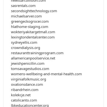
newstarcollision.com
sasrentals.com
secondsighttechnology.com
michaelsarver.com
greengeckogrocer.com
hlathome-staging.com
wokteriyakitargetmall.com
lexingtondentalcenter.com
sydneyellis.com
crowndialysis.org
restauranttrainingprogram.com
allamericanpoolservice.net
jewishpenicillin.com
tomsavagestudios.com
womens-wellbeing-and-mental-health.com
virginiafolkmusic.org
ovationsdance.com
ribandrhein.com
kolekcje.net
catolicanto.com
lbkeducationcenter.org