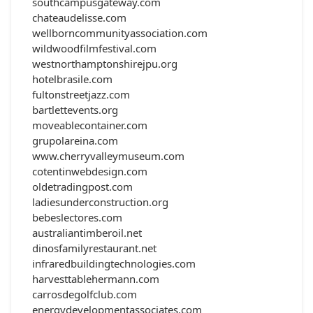
southcampusgateway.com
chateaudelisse.com
wellborncommunityassociation.com
wildwoodfilmfestival.com
westnorthamptonshirejpu.org
hotelbrasile.com
fultonstreetjazz.com
bartlettevents.org
moveablecontainer.com
grupolareina.com
www.cherryvalleymuseum.com
cotentinwebdesign.com
oldetradingpost.com
ladiesunderconstruction.org
bebeslectores.com
australiantimberoil.net
dinosfamilyrestaurant.net
infraredbuildingtechnologies.com
harvesttablehermann.com
carrosdegolfclub.com
energydevelopmentassociates.com