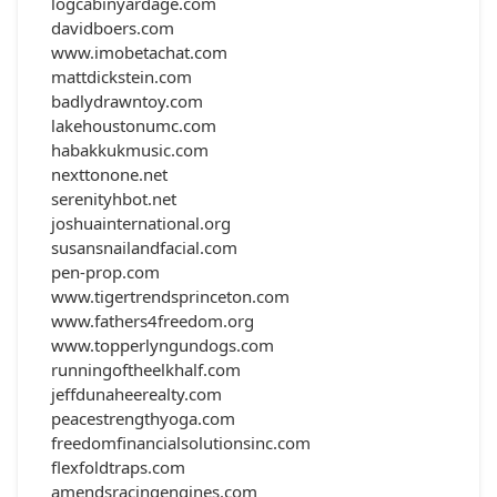
logcabinyardage.com
davidboers.com
www.imobetachat.com
mattdickstein.com
badlydrawntoy.com
lakehoustonumc.com
habakkukmusic.com
nexttonone.net
serenityhbot.net
joshuainternational.org
susansnailandfacial.com
pen-prop.com
www.tigertrendsprinceton.com
www.fathers4freedom.org
www.topperlyngundogs.com
runningoftheelkhalf.com
jeffdunaheerealty.com
peacestrengthyoga.com
freedomfinancialsolutionsinc.com
flexfoldtraps.com
amendsracingengines.com