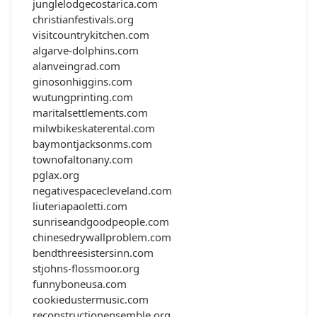
junglelodgecostarica.com
christianfestivals.org
visitcountrykitchen.com
algarve-dolphins.com
alanveingrad.com
ginosonhiggins.com
wutungprinting.com
maritalsettlements.com
milwbikeskaterental.com
baymontjacksonms.com
townofaltonany.com
pglax.org
negativespacecleveland.com
liuteriapaoletti.com
sunriseandgoodpeople.com
chinesedrywallproblem.com
bendthreesistersinn.com
stjohns-flossmoor.org
funnyboneusa.com
cookiedustermusic.com
reconstructionensemble.org