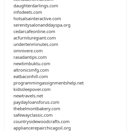
daughterdarlings.com
infodeets.com
hotsalsainteractive.com
serenitysalonanddayspa.org
cedarcafeonline.com
acfurnituregiant.com
undertenminutes.com
omnivere.com
rasadantips.com
newtimbuktu.com
altronicsmfg.com
eatbaconhill.com
programmingassignmentshelp.net
kidssleepover.com
newtravels.net
paydayloansforus.com
thebelmontbakery.com
safewayclassic.com
countrysidewoodcrafts.com
appliancerepairchicagoil.org