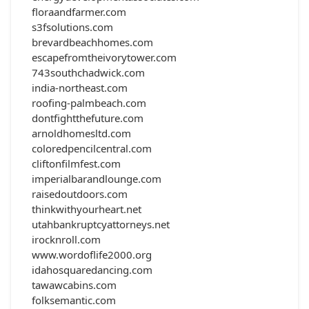
floraandfarmer.com
s3fsolutions.com
brevardbeachhomes.com
escapefromtheivorytower.com
743southchadwick.com
india-northeast.com
roofing-palmbeach.com
dontfightthefuture.com
arnoldhomesltd.com
coloredpencilcentral.com
cliftonfilmfest.com
imperialbarandlounge.com
raisedoutdoors.com
thinkwithyourheart.net
utahbankruptcyattorneys.net
irocknroll.com
www.wordoflife2000.org
idahosquaredancing.com
tawawcabins.com
folksemantic.com