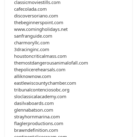
classicmoviestills.com
cafecolada.com
discoversoriano.com
thebeginnerspoint.com
www.comingholidays.net
sanfranguide.com
charmoryllc.com
3dracinginc.com
houstoncriticalmass.com
themostdangerousanimalofall.com
thepolicerehearsals.com
alliknownow.com
eastlewiscountychamber.com
tribunalcontenciosobc.org
sloclassicalacademy.com
dasilvaboards.com
glennabatson.com
strayhornmarina.com
flaglerproductions.com
brawndefinition.com
continentalicecream.com