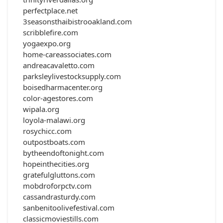
perfectplace.net
3seasonsthaibistrooakland.com
scribblefire.com
yogaexpo.org
home-careassociates.com
andreacavaletto.com
parksleylivestocksupply.com
boisedharmacenter.org
color-agestores.com
wipala.org
loyola-malawi.org
rosychicc.com
outpostboats.com
bytheendoftonight.com
hopeinthecities.org
gratefulgluttons.com
mobdroforpctv.com
cassandrasturdy.com
sanbenitoolivefestival.com
classicmoviestills.com