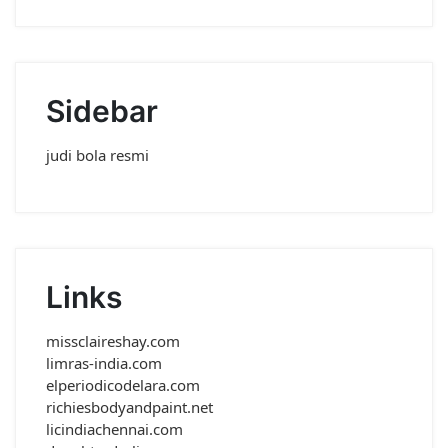
Sidebar
judi bola resmi
Links
missclaireshay.com
limras-india.com
elperiodicodelara.com
richiesbodyandpaint.net
licindiachennai.com