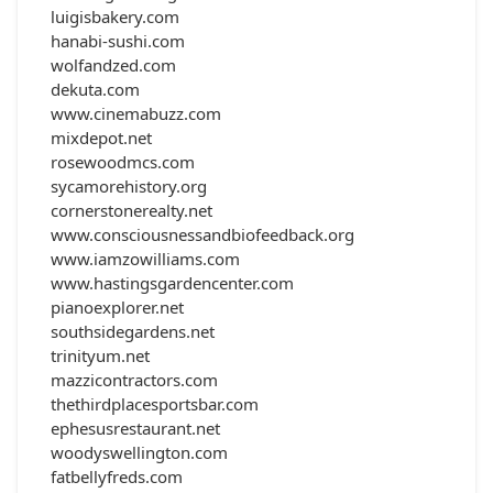
luigisbakery.com
hanabi-sushi.com
wolfandzed.com
dekuta.com
www.cinemabuzz.com
mixdepot.net
rosewoodmcs.com
sycamorehistory.org
cornerstonerealty.net
www.consciousnessandbiofeedback.org
www.iamzowilliams.com
www.hastingsgardencenter.com
pianoexplorer.net
southsidegardens.net
trinityum.net
mazzicontractors.com
thethirdplacesportsbar.com
ephesusrestaurant.net
woodyswellington.com
fatbellyfreds.com