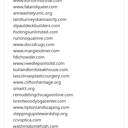
www.kortormorthai.com
www.fatandqueer.com
anneashleyumc.org
landsurveyskansascity.com
stpauldeckbuilders.com
footingsunlimited.com
runsnoqualmie.com
www.docsdrugs.com
www.margiesdiner.com
fdlchowder.com
www.needlepointsltd.com
bullandbirdsteakhouse.com
lascolinasplasticsurgery.com
www.cliftonheritage.org
sma43.org
remodelingchicagoonline.com
brentwoodyogacenter.com
www.tiptonlandscaping.com
steppingupstewardship.org
ccvoptica.com
washingtonlehigh.com