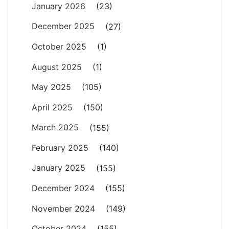
January 2026
(23)
December 2025
(27)
October 2025
(1)
August 2025
(1)
May 2025
(105)
April 2025
(150)
March 2025
(155)
February 2025
(140)
January 2025
(155)
December 2024
(155)
November 2024
(149)
October 2024
(155)