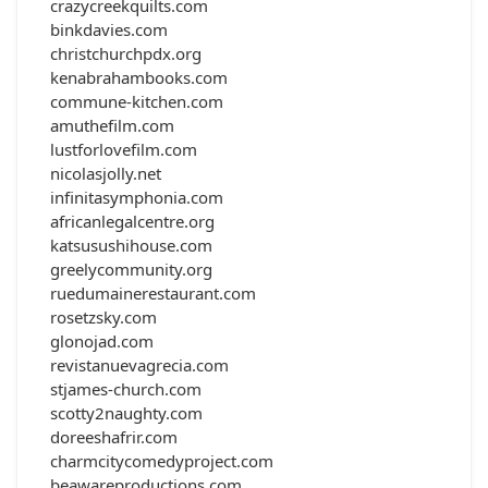
crazycreekquilts.com
binkdavies.com
christchurchpdx.org
kenabrahambooks.com
commune-kitchen.com
amuthefilm.com
lustforlovefilm.com
nicolasjolly.net
infinitasymphonia.com
africanlegalcentre.org
katsusushihouse.com
greelycommunity.org
ruedumainerestaurant.com
rosetzsky.com
glonojad.com
revistanuevagrecia.com
stjames-church.com
scotty2naughty.com
doreeshafrir.com
charmcitycomedyproject.com
beawareproductions.com