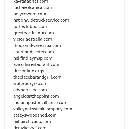
kavitafabrics.com
luchavolcanica.com
holycownm.com
nationwidetruckservice.com
turtleclubpg.com
greatpacifictour.com
victoriaestrella.com
thousandwavesspa.com
courtlandcenter.com
neilfindlaymsp.com
avicollisrestaurant.com
drcconline.org
v
theplacebarandgrill.com
waterburyrx.com
advpoolsinc.com
angelosatthepoint.com
indianapastorsalliance.com
valleyoakssteakcompany.com
caseyswoodshed.com
fixhairchicago.com
denizliesnaf.com