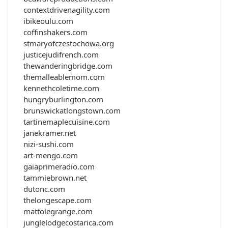
contextdrivenagility.com
ibikeoulu.com
coffinshakers.com
stmaryofczestochowa.org
justicejudifrench.com
thewanderingbridge.com
themalleablemom.com
kennethcoletime.com
hungryburlington.com
brunswickatlongstown.com
tartinemaplecuisine.com
janekramer.net
nizi-sushi.com
art-mengo.com
gaiaprimeradio.com
tammiebrown.net
dutonc.com
thelongescape.com
mattolegrange.com
junglelodgecostarica.com