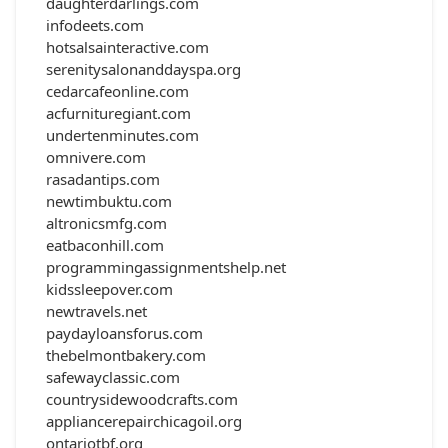
daughterdarlings.com
infodeets.com
hotsalsainteractive.com
serenitysalonanddayspa.org
cedarcafeonline.com
acfurnituregiant.com
undertenminutes.com
omnivere.com
rasadantips.com
newtimbuktu.com
altronicsmfg.com
eatbaconhill.com
programmingassignmentshelp.net
kidssleepover.com
newtravels.net
paydayloansforus.com
thebelmontbakery.com
safewayclassic.com
countrysidewoodcrafts.com
appliancerepairchicagoil.org
ontariotbf.org