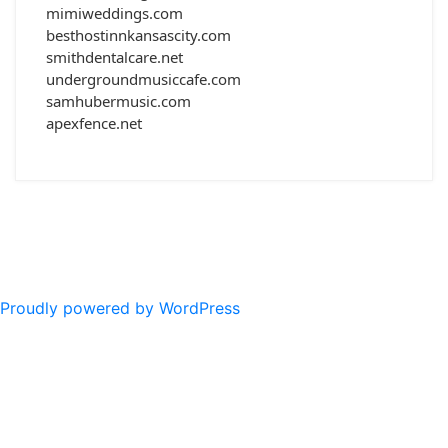
mimiweddings.com
besthostinnkansascity.com
smithdentalcare.net
undergroundmusiccafe.com
samhubermusic.com
apexfence.net
Proudly powered by WordPress