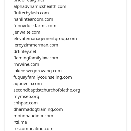
alphadynamicshealth.com
flutterbylash.com
hanlintearoom.com
funnyduckfarms.com
jenwaite.com
elevatemanagementgroup.com
leroyzimmerman.com
drfinley.net
flemingfamilylaw.com
rnrwine.com
lakeoswegorowing.com
fuquayfamilycounseling.com
agouveia.com
secondbaptistchurchofolathe.org
mymseo.org
chhpac.com
dharmadogtraining.com
motionaudiotx.com
rttl.me
rescomheating.com