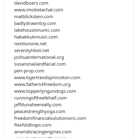
davidboers.com
www.imobetachat.com
mattdickstein.com
badlydrawntoy.com
lakehoustonumc.com
habakkukmusic.com
nexttonone.net
serenityhbot.net
joshuainternational.org
susansnailandfacial.com
pen-prop.com
www.tigertrendsprinceton.com
www.fathers4freedom.org
www.topperlyngundogs.com
runningoftheelkhalf.com
jeffdunaheerealty.com
peacestrengthyoga.com
freedomfinancialsolutionsinc.com
flexfoldtraps.com
amendsracingengines.com