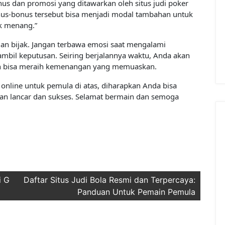
nus dan promosi yang ditawarkan oleh situs judi poker
onus-bonus tersebut bisa menjadi modal tambahan untuk
k menang.”
gan bijak. Jangan terbawa emosi saat mengalami
mbil keputusan. Seiring berjalannya waktu, Anda akan
an bisa meraih kemenangan yang memuaskan.
nline untuk pemula di atas, diharapkan Anda bisa
an lancar dan sukses. Selamat bermain dan semoga
i G
Daftar Situs Judi Bola Resmi dan Terpercaya:
Panduan Untuk Pemain Pemula