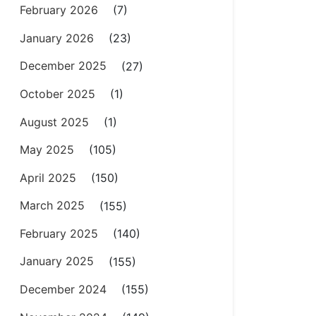
February 2026
(7)
January 2026
(23)
December 2025
(27)
October 2025
(1)
August 2025
(1)
May 2025
(105)
April 2025
(150)
March 2025
(155)
February 2025
(140)
January 2025
(155)
December 2024
(155)