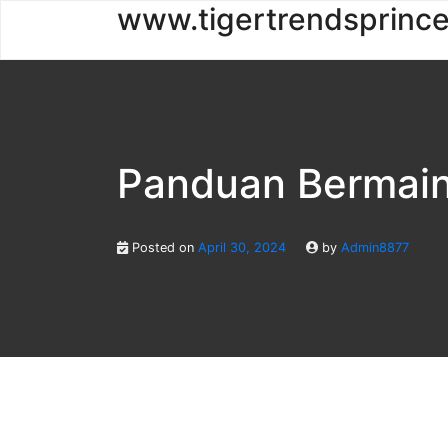
Skip
www.tigertrendsprinc
to
content
Panduan Bermain
Posted on
April 30, 2024
by
Admin8877