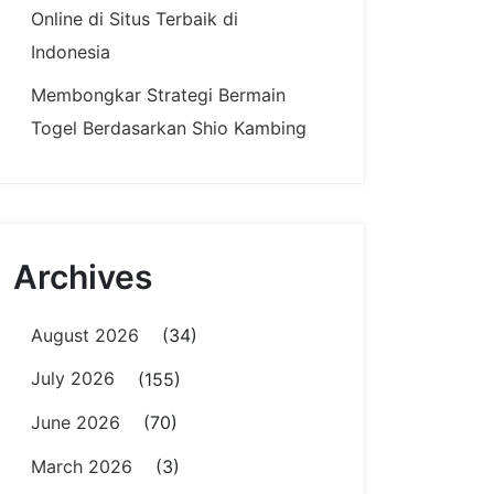
Online di Situs Terbaik di
Indonesia
Membongkar Strategi Bermain
Togel Berdasarkan Shio Kambing
Archives
August 2026
(34)
July 2026
(155)
June 2026
(70)
March 2026
(3)