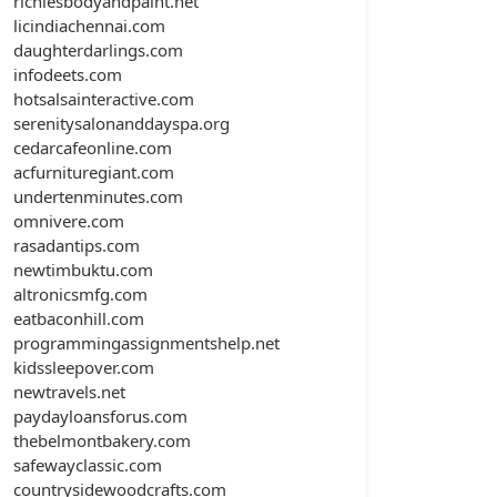
richiesbodyandpaint.net
licindiachennai.com
daughterdarlings.com
infodeets.com
hotsalsainteractive.com
serenitysalonanddayspa.org
cedarcafeonline.com
acfurnituregiant.com
undertenminutes.com
omnivere.com
rasadantips.com
newtimbuktu.com
altronicsmfg.com
eatbaconhill.com
programmingassignmentshelp.net
kidssleepover.com
newtravels.net
paydayloansforus.com
thebelmontbakery.com
safewayclassic.com
countrysidewoodcrafts.com