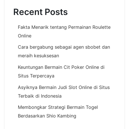
Recent Posts
Fakta Menarik tentang Permainan Roulette
Online
Cara bergabung sebagai agen sbobet dan
meraih kesuksesan
Keuntungan Bermain Cit Poker Online di
Situs Terpercaya
Asyiknya Bermain Judi Slot Online di Situs
Terbaik di Indonesia
Membongkar Strategi Bermain Togel
Berdasarkan Shio Kambing