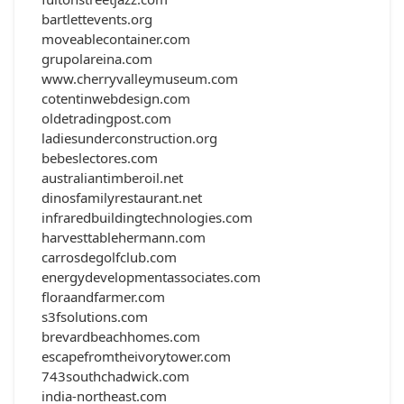
bartlettevents.org
moveablecontainer.com
grupolareina.com
www.cherryvalleymuseum.com
cotentinwebdesign.com
oldetradingpost.com
ladiesunderconstruction.org
bebeslectores.com
australiantimberoil.net
dinosfamilyrestaurant.net
infraredbuildingtechnologies.com
harvesttablehermann.com
carrosdegolfclub.com
energydevelopmentassociates.com
floraandfarmer.com
s3fsolutions.com
brevardbeachhomes.com
escapefromtheivorytower.com
743southchadwick.com
india-northeast.com