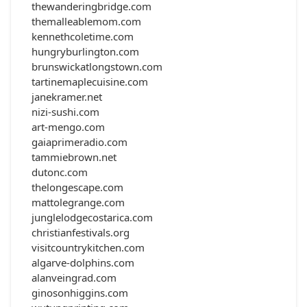
thewanderingbridge.com
themalleablemom.com
kennethcoletime.com
hungryburlington.com
brunswickatlongstown.com
tartinemaplecuisine.com
janekramer.net
nizi-sushi.com
art-mengo.com
gaiaprimeradio.com
tammiebrown.net
dutonc.com
thelongescape.com
mattolegrange.com
junglelodgecostarica.com
christianfestivals.org
visitcountrykitchen.com
algarve-dolphins.com
alanveingrad.com
ginosonhiggins.com