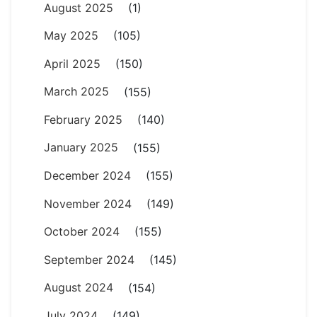
August 2025
(1)
May 2025
(105)
April 2025
(150)
March 2025
(155)
February 2025
(140)
January 2025
(155)
December 2024
(155)
November 2024
(149)
October 2024
(155)
September 2024
(145)
August 2024
(154)
July 2024
(149)