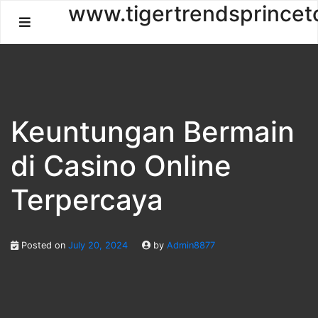
Skip
www.tigertrendsprince
to
content
Keuntungan Bermain
di Casino Online
Terpercaya
Posted on
July 20, 2024
by
Admin8877