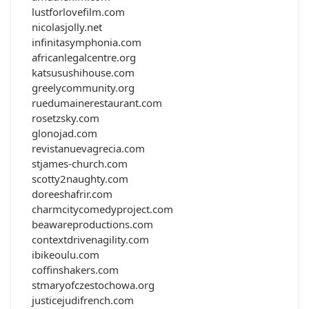
lustforlovefilm.com
nicolasjolly.net
infinitasymphonia.com
africanlegalcentre.org
katsusushihouse.com
greelycommunity.org
ruedumainerestaurant.com
rosetzsky.com
glonojad.com
revistanuevagrecia.com
stjames-church.com
scotty2naughty.com
doreeshafrir.com
charmcitycomedyproject.com
beawareproductions.com
contextdrivenagility.com
ibikeoulu.com
coffinshakers.com
stmaryofczestochowa.org
justicejudifrench.com