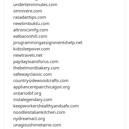
undertenminutes.com
omnivere.com
rasadantips.com
newtimbuktu.com
altronicsmfg.com
eatbaconhill.com
programmingassignmentshelp.net
kidssleepover.com
newtravels.net
paydayloansforus.com
thebelmontbakery.com
safewayclassic.com
countrysidewoodcrafts.com
appliancerepairchicagoil.org
ontariotbf.org
instalegendary.com
keepworkershealthyandsafe.com
noodlesitaliankitchen.com
nydreamact.org
unagisushimetairie.com