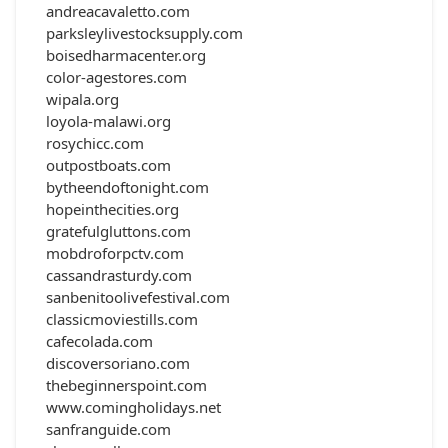
andreacavaletto.com
parksleylivestocksupply.com
boisedharmacenter.org
color-agestores.com
wipala.org
loyola-malawi.org
rosychicc.com
outpostboats.com
bytheendoftonight.com
hopeinthecities.org
gratefulgluttons.com
mobdroforpctv.com
cassandrasturdy.com
sanbenitoolivefestival.com
classicmoviestills.com
cafecolada.com
discoversoriano.com
thebeginnerspoint.com
www.comingholidays.net
sanfranguide.com