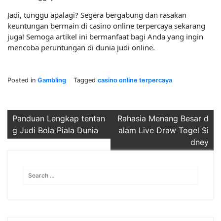
Jadi, tunggu apalagi? Segera bergabung dan rasakan
keuntungan bermain di casino online terpercaya sekarang
juga! Semoga artikel ini bermanfaat bagi Anda yang ingin
mencoba peruntungan di dunia judi online.
Posted in
Gambling
Tagged
casino online terpercaya
Post
Panduan Lengkap tentan
Rahasia Menang Besar d
g Judi Bola Piala Dunia
alam Live Draw Togel Si
navigation
dney