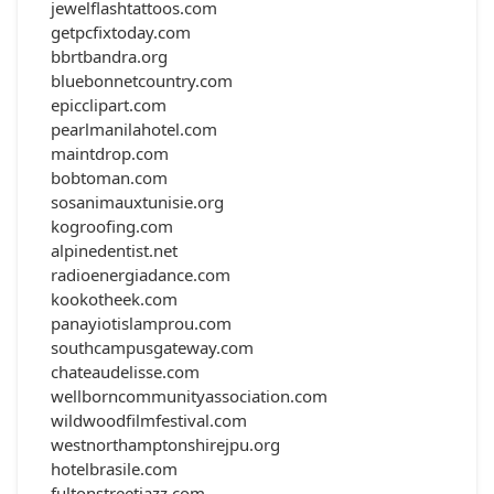
jewelflashtattoos.com
getpcfixtoday.com
bbrtbandra.org
bluebonnetcountry.com
epicclipart.com
pearlmanilahotel.com
maintdrop.com
bobtoman.com
sosanimauxtunisie.org
kogroofing.com
alpinedentist.net
radioenergiadance.com
kookotheek.com
panayiotislamprou.com
southcampusgateway.com
chateaudelisse.com
wellborncommunityassociation.com
wildwoodfilmfestival.com
westnorthamptonshirejpu.org
hotelbrasile.com
fultonstreetjazz.com