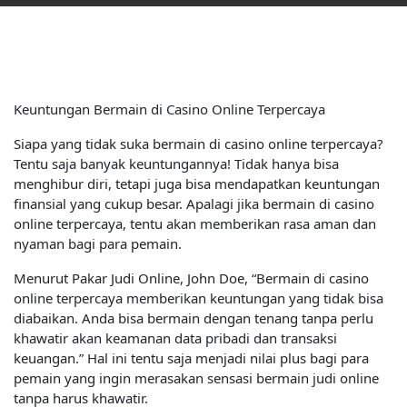
Keuntungan Bermain di Casino Online Terpercaya
Siapa yang tidak suka bermain di casino online terpercaya?
Tentu saja banyak keuntungannya! Tidak hanya bisa
menghibur diri, tetapi juga bisa mendapatkan keuntungan
finansial yang cukup besar. Apalagi jika bermain di casino
online terpercaya, tentu akan memberikan rasa aman dan
nyaman bagi para pemain.
Menurut Pakar Judi Online, John Doe, “Bermain di casino
online terpercaya memberikan keuntungan yang tidak bisa
diabaikan. Anda bisa bermain dengan tenang tanpa perlu
khawatir akan keamanan data pribadi dan transaksi
keuangan.” Hal ini tentu saja menjadi nilai plus bagi para
pemain yang ingin merasakan sensasi bermain judi online
tanpa harus khawatir.