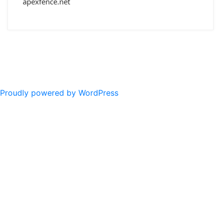
apexfence.net
Proudly powered by WordPress